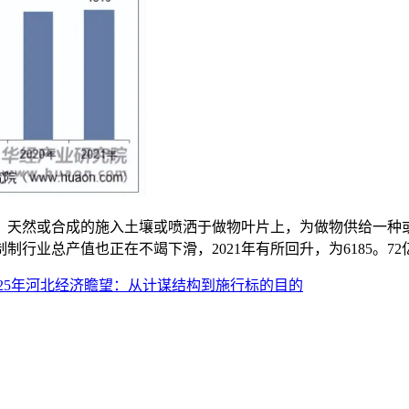
天然或合成的施入土壤或喷洒于做物叶片上，为做物供给一种或
业总产值也正在不竭下滑，2021年有所回升，为6185。72亿
025年河北经济瞻望：从计谋结构到施行标的目的