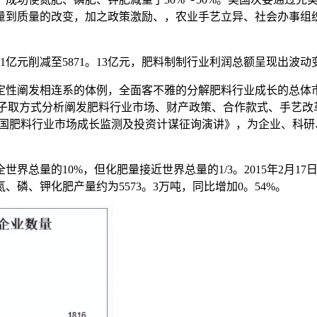
量到质量的改变，加之政策激励、，农业手艺立异、社会办事组织
1亿元削减至5871。13亿元，肥料制制行业利润总额呈现出波动变化趋
性阐发相连系的体例，全面客不雅的分解肥料行业成长的总体市
等研究模子取方式分析阐发肥料行业市场、财产政策、合作款式、手
0年中国肥料行业市场成长监测及投资计谋征询演讲》，为企业、
的10%，但化肥量接近世界总量的1/3。2015年2月17日，
、磷、钾化肥产量约为5573。3万吨，同比增加0。54%。