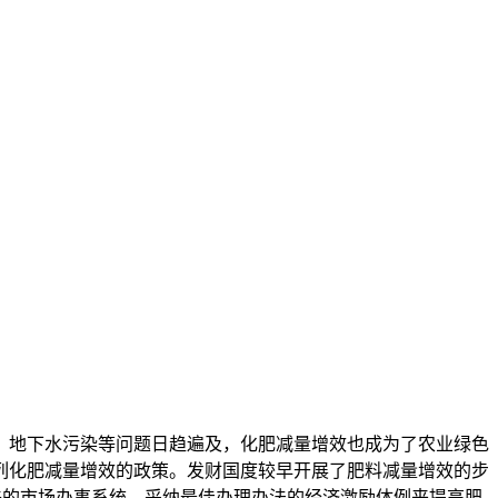
地下水污染等问题日趋遍及，化肥减量增效也成为了农业绿色
列化肥减量增效的政策。发财国度较早开展了肥料减量增效的步
美的市场办事系统，采纳最佳办理办法的经济激励体例来提高肥