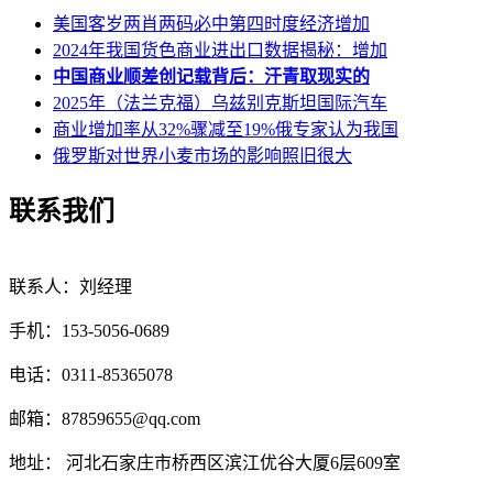
美国客岁两肖两码必中第四时度经济增加
2024年我国货色商业进出口数据揭秘：增加
中国商业顺差创记载背后：汗青取现实的
2025年（法兰克福）乌兹别克斯坦国际汽车
商业增加率从32%骤减至19%俄专家认为我国
俄罗斯对世界小麦市场的影响照旧很大
联系我们
联系人：刘经理
手机：153-5056-0689
电话：0311-85365078
邮箱：87859655@qq.com
地址： 河北石家庄市桥西区滨江优谷大厦6层609室