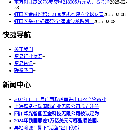
东方创业跌207%成交额218905万元从力资金净
2025-02-
28
虹口区金融堆积：2100家机构建立全球财富
2025-02-08
虹口区举办“虹律智行”律师沙龙系列—
2025-02-08
快捷导航
关于我们
+
贸易行业状况
+
贸易资讯
+
联系我们
+
新闻中心
2024年1—11月广西取越南进出口农产物商业
上海群贤德瑞国际商业无限公司成立注册
四川华光智能五金科技无限公司被认定为
2024年我国顺差1万亿美元有哪些顺差国、
异地溯源：撕下“活鱼”出口伪拆