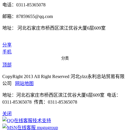
电话：0311-85365078
邮箱：87859655@qq.com
地址： 河北石家庄市桥西区滨江优谷大厦6层609室
分享
手机
分类
顶部
CopyRight 2013 All Right Reserved 河北ylzz永利总站贸易有限
公司
网站地图
地址：河北石家庄市桥西区滨江优谷大厦6层609室 电话：
0311-85365078 传真：0311-85365078
关闭
技术支持
mugugroup