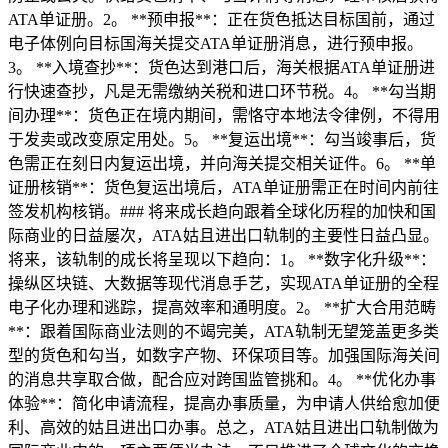
ATA单证册。2。 **预申报**：正在货色抵达目标国前，通过
电子体例向目标国海关提交ATA单证册消息，进行预申报。
3。 **入境查抄**：货色达到港口后，海关根据ATA单证册进
行快速查抄，凡是无需缴纳关税和进口环节税。4。 **勾当期
间办理**：货色正在境内期间，需恪守本地法令律例，不得用
于发卖或改变原定用处。5。 **复运出境**：勾当竣事后，货
色需正在刻日内复运出境，并向海关提交相关证件。6。 **单
证册核销**：货色复运出境后，ATA单证册需正在时间内前往
签发机构核销。### 将来成长趋向跟着全球化历程的加快和国
际商业的日益屡次，ATA姑且进出口轨制的主要性日益凸显。
将来，该轨制的成长将呈现以下趋向：1。 **数字化升级**：
操纵区块链、大数据等现代消息手艺，实现ATA单证册的全程
电子化办理和逃踪，提高效率和通明度。2。 **扩大合用范畴
**：跟着国际商业法则的不竭完美，ATA轨制无望笼盖更多类
型的货色和勾当，如数字产物、环保项目等。加强国际海关间
的消息共享取合做，配合应对跨国监管挑和。4。 **优化办事
体验**：简化申请流程，提高办事质量，为申请人供给愈加便
利、高效的姑且进出口办事。总之，ATA姑且进出口轨制做为