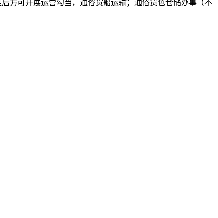
准后方可开展运营勾当，通俗货船运输；通俗货色仓储办事（不