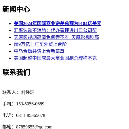
新闻中心
美国2024年国际商业逆差总额为9184亿美元
汇率波动不消愁：代办署理进出口公司帮
天麻影视剧高清免费旁不雅_天麻影视剧高
超9万亿！广东外贸上台阶
中乌合做共谱上合新篇章
美国超越中国成最大商业国副总理称不克
联系我们
联系人：刘经理
手机：153-5056-0689
电话：0311-85365078
邮箱：87859655@qq.com