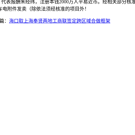
代表报酬朱经纬，注册本钱2000万人平易近币。经相关部分核
车电附件发卖（除依法须经核准的项目外！
篇：
海口取上海奉贤两地工商联签定跨区域合做框架