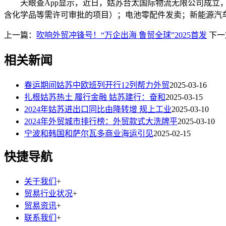
天眼查App显示，近日，姑苏合太国际物流无限公司成立，
含化学品等需许可审批的项目）；电池零配件发卖；新能源汽
上一篇：
吹响外贸冲锋号！“万企出海 鲁贸全球”2025首发
下一
相关新闻
春运期间姑苏中欧班列开行12列帮力外贸
2025-03-16
扎根姑苏热土 履行金融 姑苏建行：奋和
2025-03-15
2024年姑苏进出口同比由降转增 规上工业
2025-03-10
2024年外贸城市排行榜：外贸款式大洗牌平
2025-03-10
宁波和韩国和萨尔瓦多商业海运引见
2025-02-15
快捷导航
关于我们
+
贸易行业状况
+
贸易资讯
+
联系我们
+